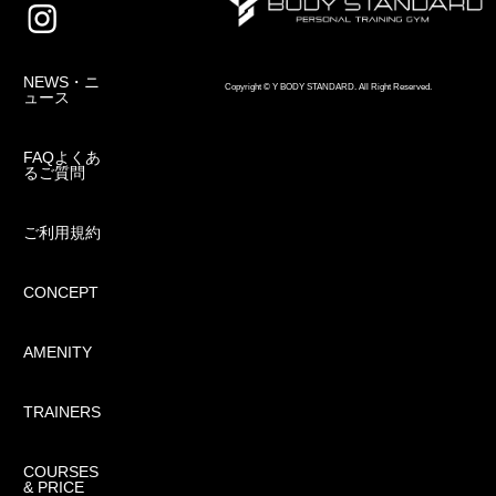
NEWS・ニ
Copyright © Y BODY STANDARD. All Right Reserved.
ュース
FAQよくあ
るご質問
ご利用規約
CONCEPT
AMENITY
TRAINERS
COURSES
& PRICE