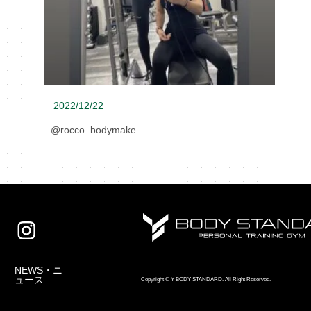
2022/12/22
@rocco_bodymake
NEWS・ニ
ュース
Copyright © Y BODY STANDARD. All Right Reserved.