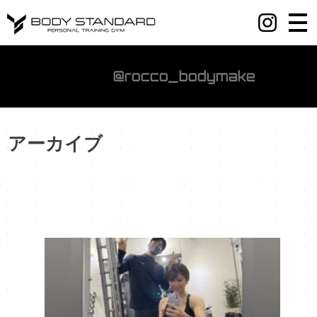
丸の内・八重洲・日本橋・麻布十番パーソナルジムY BODY STANDARD
@rocco_bodymake
アーカイブ