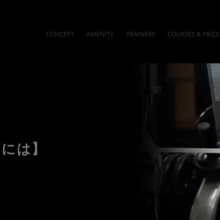
CONCEPT
AMENITY
TRAINERS
COURSES & PRICE
すには】