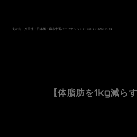
丸の内・八重洲・日本橋・麻布十番パーソナルジムY BODY STANDARD
【体脂肪を1kg減ら