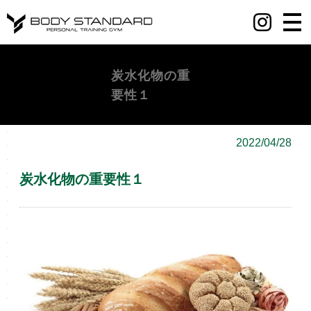
丸の内・八重洲・日本橋・麻布十番パーソナルジムY BODY STANDARD
炭水化物の重
要性１
2022/04/28
炭水化物の重要性１