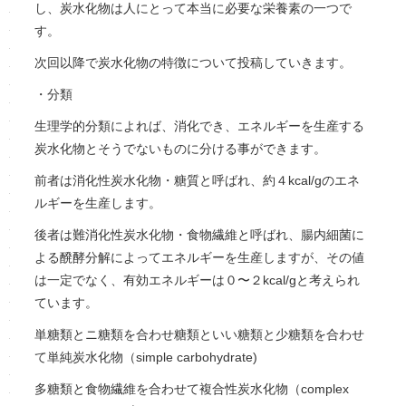
し、炭水化物は人にとって本当に必要な栄養素の一つで
す。
次回以降で炭水化物の特徴について投稿していきます。
・分類
生理学的分類によれば、消化でき、エネルギーを生産する
炭水化物とそうでないものに分ける事ができます。
前者は消化性炭水化物・糖質と呼ばれ、約４kcal/gのエネ
ルギーを生産します。
後者は難消化性炭水化物・食物繊維と呼ばれ、腸内細菌に
よる醗酵分解によってエネルギーを生産しますが、その値
は一定でなく、有効エネルギーは０〜２kcal/gと考えられ
ています。
単糖類とニ糖類を合わせ糖類といい糖類と少糖類を合わせ
て単純炭水化物（simple carbohydrate)
多糖類と食物繊維を合わせて複合性炭水化物（complex