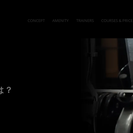
CONCEPT
AMENITY
TRAINERS
COURSES & PRICE
は？