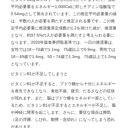
平均必要量をエネルギー1,000Calに対しチアミン塩酸塩で
0.54mgとして算出されています。この推定平均必要量の値
は、半数の人が必要を満たすと推定される量です。この推
定平均必要量に推奨量算定係数の1.2を掛けた値が、推奨量
となり、約97.5%の人が必要量を満たすと考えられる量に
なります。2020年版食事摂取基準では、一日の推奨量は、
女性では18～74歳で1.1mg、75歳以上で0.9mg、男性では
18～49歳で1.4mg、50～74歳で1.3mg、75歳以上で1.2mg
となっています。
ビタミンB1が不足してしまうと
ビタミンB1が不足すると、ブドウ糖から十分にエネルギー
を産生できなくなり、食欲不振、疲労、だるさなどの症状
が現れます。また、脳はブドウ糖をエネルギー源としてい
るため、ビタミンB1が不足するとエネルギーが不足し、脳
や神経に障害を起こします。さらに、重症な場合は脚気
（足の浮腫、しびれ、動悸・息切れ）になってしまう恐れ
があります。