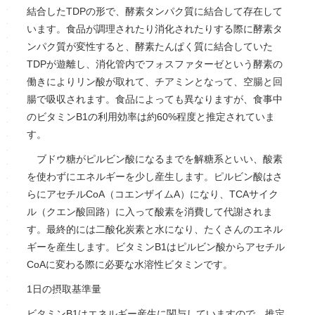
結合したTDPの形で、酵素タンパク質に結合して存在して
います。食品が調理されたり消化されたりする際に酵素タ
ンパク質が変性すると、酵素たんぱく質に結合していた
TDPが遊離し、消化管内でフォスファターゼという酵素の
働きによりリン酸が取れて、チアミンとなって、空腸と回
腸で吸収されます。食品によっても異なりますが、食事中
のビタミンB1の利用効率は約60%程度と推定されていま
す。
ブドウ糖がピルビン酸になるまでを解糖系といい、酸素
を使わずにエネルギーを少し産生します。ピルビン酸はさ
らにアセチルCoA（コエンザイムA）になり、TCAサイク
ル（クエン酸回路）に入って酸素を消費して代謝されま
す。最終的には二酸化炭素と水になり、たくさんのエネル
ギーを産生します。ビタミンB1はピルビン酸からアセチル
CoAに変わる際に必要な水溶性ビタミンです。
1日の摂取基準量
ビタミンB1はエネルギー産生に関与していますので、推定