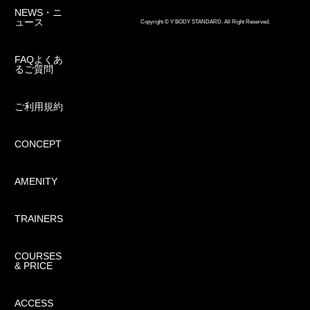
NEWS・ニ
ュース
Copyright © Y BODY STANDARD. All Right Reserved.
FAQよくあ
るご質問
ご利用規約
CONCEPT
AMENITY
TRAINERS
COURSES
& PRICE
ACCESS