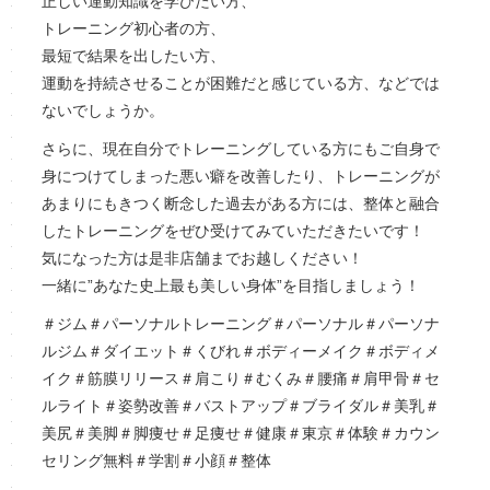
正しい運動知識を学びたい方、
トレーニング初心者の方、
最短で結果を出したい方、
運動を持続させることが困難だと感じている方、などでは
ないでしょうか。
さらに、現在自分でトレーニングしている方にもご自身で
身につけてしまった悪い癖を改善したり、トレーニングが
あまりにもきつく断念した過去がある方には、整体と融合
したトレーニングをぜひ受けてみていただきたいです！
気になった方は是非店舗までお越しください！
一緒に”あなた史上最も美しい身体”を目指しましょう！
＃ジム＃パーソナルトレーニング＃パーソナル＃パーソナ
ルジム＃ダイエット＃くびれ＃ボディーメイク＃ボディメ
イク＃筋膜リリース＃肩こり＃むくみ＃腰痛＃肩甲骨＃セ
ルライト＃姿勢改善＃バストアップ＃ブライダル＃美乳＃
美尻＃美脚＃脚痩せ＃足痩せ＃健康＃東京＃体験＃カウン
セリング無料＃学割＃小顔＃整体