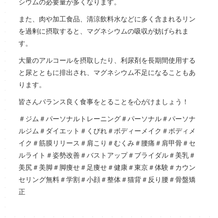
シウムの必要量が多くなります。
また、肉や加工食品、清涼飲料水などに多く含まれるリン
を過剰に摂取すると、マグネシウムの吸収が妨げられま
す。
大量のアルコールを摂取したり、利尿剤を長期間使用する
と尿とともに排出され、マグネシウム不足になることもあ
ります。
皆さんバランス良く食事をとることを心がけましょう！
＃ジム＃パーソナルトレーニング＃パーソナル＃パーソナ
ルジム＃ダイエット＃くびれ＃ボディーメイク＃ボディメ
イク＃筋膜リリース＃肩こり＃むくみ＃腰痛＃肩甲骨＃セ
ルライト＃姿勢改善＃バストアップ＃ブライダル＃美乳＃
美尻＃美脚＃脚痩せ＃足痩せ＃健康＃東京＃体験＃カウン
セリング無料＃学割＃小顔＃整体＃猫背＃反り腰＃骨盤矯
正