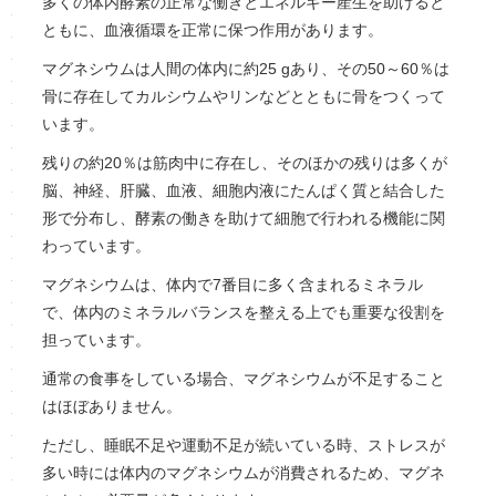
多くの体内酵素の正常な働きとエネルギー産生を助けると
ともに、血液循環を正常に保つ作用があります。
マグネシウムは人間の体内に約25 gあり、その50～60％は
骨に存在してカルシウムやリンなどとともに骨をつくって
います。
残りの約20％は筋肉中に存在し、そのほかの残りは多くが
脳、神経、肝臓、血液、細胞内液にたんぱく質と結合した
形で分布し、酵素の働きを助けて細胞で行われる機能に関
わっています。
マグネシウムは、体内で7番目に多く含まれるミネラル
で、体内のミネラルバランスを整える上でも重要な役割を
担っています。
通常の食事をしている場合、マグネシウムが不足すること
はほぼありません。
ただし、睡眠不足や運動不足が続いている時、ストレスが
多い時には体内のマグネシウムが消費されるため、マグネ