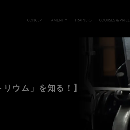
CONCEPT
AMENITY
TRAINERS
COURSES & PRICE
トリウム」を知る！】