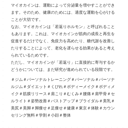
マイオカインは、運動によって分泌量を増やすことができ
ます。そのため、健康のためには、適度な運動を心がける
ことが大切です。
なお、マイオカインは「若返りホルモン」と呼ばれること
もあります。これは、マイオカインが筋肉の成長と再生を
促進するだけでなく、免疫力を高めたり、糖代謝を改善し
たりすることによって、老化を遅らせる効果があると考え
られているためです。
ただし、マイオカインが「若返り」に直接的に寄与するか
どうかについては、まだ研究が進められている段階です。
＃ジム＃パーソナルトレーニング＃パーソナル＃パーソナ
ルジム＃ダイエット＃くびれ＃ボディーメイク＃ボディメ
イク＃筋膜リリース＃肩こり＃むくみ＃腰痛＃肩甲骨＃セ
ルライト＃姿勢改善＃バストアップ＃ブライダル＃美乳＃
美尻＃美脚＃脚痩せ＃足痩せ＃健康＃東京＃体験＃カウン
セリング無料＃学割＃小顔＃整体