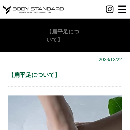
丸の内・八重洲・日本橋・麻布十番パーソナルジムY BODY STANDARD
【扁平足につ
いて】
2023/12/22
【扁平足について】