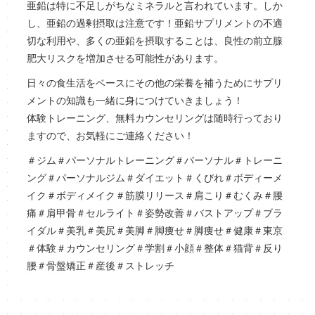
亜鉛は特に不足しがちなミネラルと言われています。しか
し、亜鉛の過剰摂取は注意です！亜鉛サプリメントの不適
切な利用や、多くの亜鉛を摂取することは、良性の前立腺
肥大リスクを増加させる可能性があります。
日々の食生活をベースにその他の栄養を補うためにサプリ
メントの知識も一緒に身につけていきましょう！
体験トレーニング、無料カウンセリングは随時行っており
ますので、お気軽にご連絡ください！
＃ジム＃パーソナルトレーニング＃パーソナル＃トレーニ
ング＃パーソナルジム＃ダイエット＃くびれ＃ボディーメ
イク＃ボディメイク＃筋膜リリース＃肩こり＃むくみ＃腰
痛＃肩甲骨＃セルライト＃姿勢改善＃バストアップ＃ブラ
イダル＃美乳＃美尻＃美脚＃脚痩せ＃脚痩せ＃健康＃東京
＃体験＃カウンセリング＃学割＃小顔＃整体＃猫背＃反り
腰＃骨盤矯正＃産後＃ストレッチ