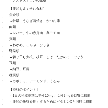
・テストステロンの生成
【亜鉛を多く含む食材】
魚介類
→牡蠣、うなぎ蒲焼き、かつお節
肉類
→レバー、牛の赤身肉、鳥モモ肉
藻類
→わかめ、こんぶ、ひじき
野菜類
→切り干し大根、枝豆、しそ、たけのこ、ごぼう
豆類
→納豆、豆腐
種実類
→カボチャ、アーモンド、くるみ
【摂取のポイント】
・1日の摂取基準は男性10mg、女性8mgを目安に摂取
・亜鉛の吸収を良くするためにビタミンCと同時に摂取