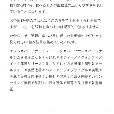
粒1個で約15g）食べたときの血糖値の上がりやすさを表し
ていることになります。
お茶碗1杯弱のごはんは普通の食事で十分食べられる量で
すが、いちごを37粒も食べるのは現実的ではありません。
だからこそ、実際に食べた量に即した血糖値の上がり方を
見られるGL値が注目を集めているのです。
＃ジム＃パーソナルトレーニング＃パーソナル＃パーソナ
ルジム＃ダイエット＃くびれ＃ボディーメイク＃ボディメ
イク＃筋膜リリース＃肩こり＃むくみ＃腰痛＃肩甲骨＃セ
ルライト＃姿勢改善＃バストアップ＃ブライダル＃美乳＃
美尻＃美脚＃脚痩せ＃足痩せ＃健康＃東京＃体験＃カウン
セリング無料＃学割＃小顔＃整体＃猫背＃反り腰＃骨盤矯
正