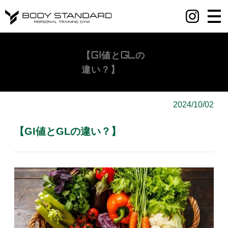
丸の内・八重洲・日本橋・麻布十番パーソナルジムY BODY STANDARD
【GI値とGLの
違い？】
2024/10/02
【GI値とGLの違い？】