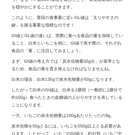
を穏やかにすることができます。
このように、普段の食事量に近いGL値は「太りやすさの
鍵」を握る重要な指標なのです！
GI値とGL値の違いは、実際に食べる食品の量を加味してい
ること。白米といちごを例に、GI値で表す際の、それぞれ
食品の「量」に注目してみましょう。
まず、GI値の考え方では「炭水化物量50g分」が基準とな
るため、食品の量を置き換えなければなりませんね。
白米の場合、白米135gで炭水化物量が50gになります。
したがって白米のGI値は、白米を1膳弱（一般的に1膳分で
約150g）食べたときの血糖値の上がりやすさを表している
ことになります。
一方、いちごの炭水化物量は100gあたりたったの9g。
炭水化物を50gとるには、いちごを550g以上とる必要があ
ります。したがって、いちごのGI値は、約37粒（いちご中