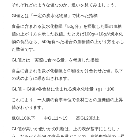
それぞれどのような値なのか、違いを見てみましょう。
GI値とは「一定の炭水化物量」で比べた指標
食品に含まれる炭水化物量「50g分」を摂取した際の血糖
値の上がり方を示した数値。たとえば100g中10gが炭水化
物の食品なら、500g食べた場合の血糖値の上がり方を示し
た数値です。
GL値とは「実際に食べる量」を考慮した指標
食品に含まれる炭水化物量とGI値をかけ合わせた値。以下
の式のように導き出されます。
GL値 = GI値×各食材に含まれる炭水化物量（g）÷100
これにより、一人前の食事単位で食材ごとの血糖値の上昇
値がわかります。
低GL10以下 中GL11〜19 高GL20以上
GL値が高いか低いかの判断は、上の表が基準にしなしょ
う。なるべく低GLの食品を選ぶことで、食後血糖値の上昇